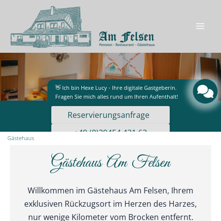
Zum
Inhalt
springen
Mai
Men
👋 Ich bin Hexe Lucy - Ihre digitale Gastgeberin.
Fragen Sie mich alles rund um Ihren Aufenthalt!
Reservierungsanfrage
+49 (0)39454 431 63
Gästehaus
rezeption@am-felsen.de
Gästehaus Am Felsen
Willkommen im Gästehaus Am Felsen, Ihrem
exklusiven Rückzugsort im Herzen des Harzes,
nur wenige Kilometer vom Brocken entfernt.