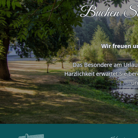
Buchen Sie j
Wir freuen u
Das Besondere am Urlaub 
Harzlichkeit erwartet Sie be
un