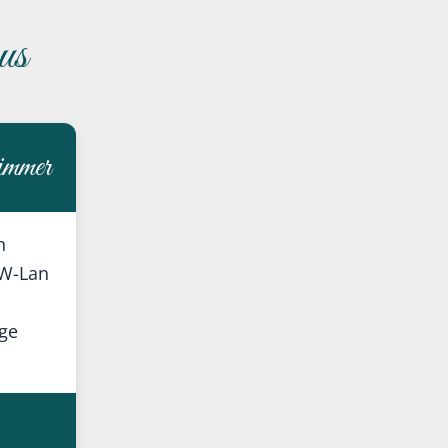
us
immer
n
 W-Lan
age