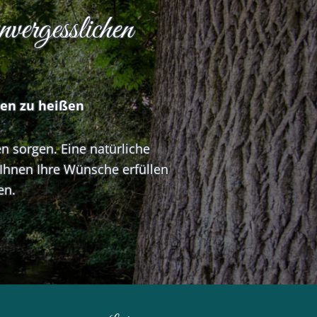
vergesslichen
men zu heißen
n sorgen. Eine natürliche
n Ihnen Ihre Wünsche erfüllen
en.