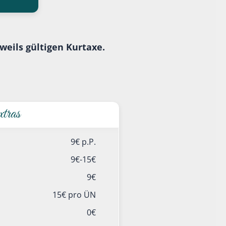
weils gültigen Kurtaxe.
tras
9€ p.P.
9€-15€
9€
15€ pro ÜN
0€